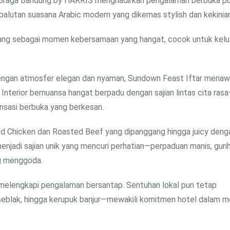
raga Bandung by HARRIS menghadirkan pengalaman berbuka p
balutan suasana Arabic modern yang dikemas stylish dan kekinian
ncang sebagai momen kebersamaan yang hangat, cocok untuk kelu
ngan atmosfer elegan dan nyaman, Sundown Feast Iftar menaw
Interior bernuansa hangat berpadu dengan sajian lintas cita ra
nsasi berbuka yang berkesan.
d Chicken dan Roasted Beef yang dipanggang hingga juicy deng
jadi sajian unik yang mencuri perhatian—perpaduan manis, gurih
g menggoda.
uk melengkapi pengalaman bersantap. Sentuhan lokal pun tetap
k, seblak, hingga kerupuk banjur—mewakili komitmen hotel dalam 
.