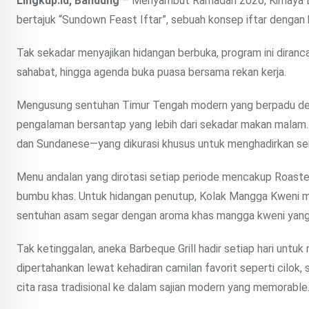
Lingkup.id, Bandung
– Menyambut Ramadan 2026, Kimaya B
bertajuk “Sundown Feast Iftar”, sebuah konsep iftar dengan 
Tak sekadar menyajikan hidangan berbuka, program ini dira
sahabat, hingga agenda buka puasa bersama rekan kerja.
Mengusung sentuhan Timur Tengah modern yang berpadu de
pengalaman bersantap yang lebih dari sekadar makan malam. 
dan Sundanese—yang dikurasi khusus untuk menghadirkan se
Menu andalan yang dirotasi setiap periode mencakup Roaste
bumbu khas. Untuk hidangan penutup, Kolak Mangga Kweni men
sentuhan asam segar dengan aroma khas mangga kweni yan
Tak ketinggalan, aneka Barbeque Grill hadir setiap hari unt
dipertahankan lewat kehadiran camilan favorit seperti cilo
cita rasa tradisional ke dalam sajian modern yang memorable