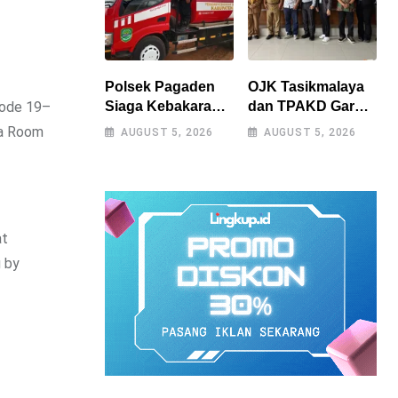
Polsek Pagaden
OJK Tasikmalaya
Siaga Kebakaran
dan TPAKD Garut
iode 19–
Lahan, Warga
Perkuat UMKM
pa Room
AUGUST 5, 2026
AUGUST 5, 2026
Diimbau Tak Bakar
melalui Program
Sampah
Desa EKI di Tepas
Sembarangan
Papandayan
at
 by