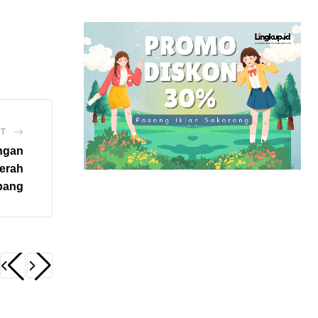
ST
ngan
erah
bang