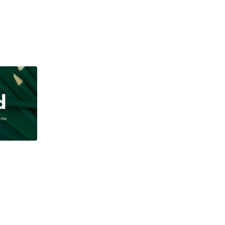
,
,
BANDUNG RAYA
INFORMASI
PEMERINTAH
Rieke Suryaningsih Dorong Penguatan Kesehata
AUGUST 3, 2026