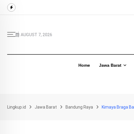
Skip
to
content
AUGUST 7, 2026
Home
Jawa Barat
Lingkup.id
Jawa Barat
Bandung Raya
Kimaya Braga Ba