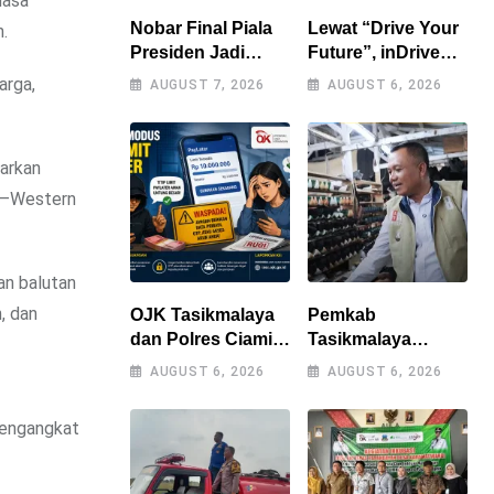
uasa
Nobar Final Piala
Lewat “Drive Your
.
Presiden Jadi
Future”, inDrive
Momen
Dorong Generasi
arga,
AUGUST 7, 2026
AUGUST 6, 2026
Kebersamaan,
Muda Bandung
Polres
Jadi Pengguna
Tasikmalaya
Jalan yang Lebih
arkan
Rangkul Bobotoh
Bertanggung
dan Berbagai
Jawab
sa—Western
Elemen
Masyarakat
an balutan
, dan
OJK Tasikmalaya
Pemkab
dan Polres Ciamis
Tasikmalaya
Bongkar Modus
Perkuat Sinergi
AUGUST 6, 2026
AUGUST 6, 2026
Penipuan Titip
dengan Industri
Limit Paylater,
Lokal, Wabup
mengangkat
Kerugian Korban
Tinjau Pabrik
Tembus Rp500
Sepatu Zeintin
Juta