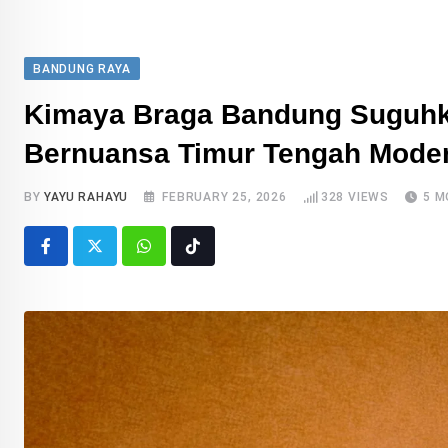
BANDUNG RAYA
Kimaya Braga Bandung Suguhka
Bernuansa Timur Tengah Mode
BY
YAYU RAHAYU
FEBRUARY 25, 2026
328
VIEWS
5 M
Whatsapp
Tiktok