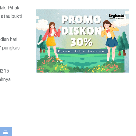
ak. Pihak
 atau bukti
dian hari
,” pungkas
 4215
irnya