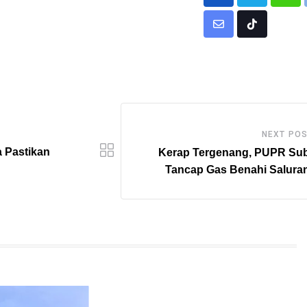
Wha
Share
Tiktok
via
Email
NEXT PO
 Pastikan
Kerap Tergenang, PUPR Su
Tancap Gas Benahi Saluran