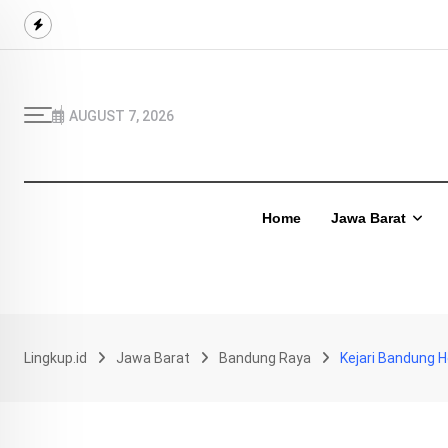
Skip
to
content
AUGUST 7, 2026
Home
Jawa Barat
Lingkup.id
Jawa Barat
Bandung Raya
Kejari Bandung 