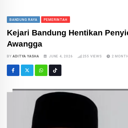
BANDUNG RAYA
PEMERINTAH
Kejari Bandung Hentikan Peny
Awangga
BY
ADITYA YASHA
JUNE 4, 2026
255
VIEWS
2 MONT
Whatsapp
Tiktok