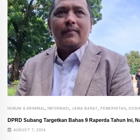
,
,
,
,
HUKUM & KRIMINAL
INFORMASI
JAWA BARAT
PEMERINTAH
SOSIA
DPRD Subang Targetkan Bahas 9 Raperda Tahun Ini, N
AUGUST 7, 2026