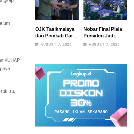
 ungkap
belum
OJK Tasikmalaya
Nobar Final Piala
dan Pemkab Garut
Presiden Jadi
Perkuat Akses
Momen
AUGUST 7, 2026
AUGUST 7, 2026
Pembiayaan
Kebersamaan,
Petani Kentang
Polres
dan KUHAP
Lewat Ekosistem
Tasikmalaya
upaya
Terintegrasi
Rangkul Bobotoh
dan Berbagai
Elemen
Masyarakat
uk itu,