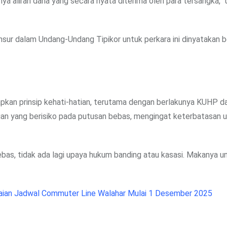
nya aliran dana yang secara nyata diterima oleh para tersangka,”
nsur dalam Undang-Undang Tipikor untuk perkara ini dinyatakan 
apkan prinsip kehati-hatian, terutama dengan berlakunya KUHP 
gan yang berisiko pada putusan bebas, mengingat keterbatasan 
as, tidak ada lagi upaya hukum banding atau kasasi. Makanya unt
ian Jadwal Commuter Line Walahar Mulai 1 Desember 2025