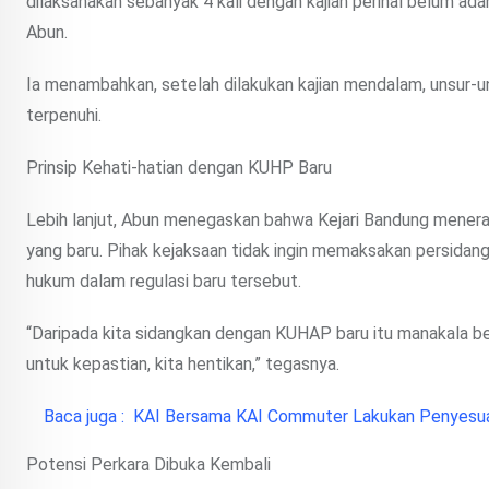
dilaksanakan sebanyak 4 kali dengan kajian perihal belum ada
Abun.
Ia menambahkan, setelah dilakukan kajian mendalam, unsur-u
terpenuhi.
Prinsip Kehati-hatian dengan KUHP Baru
Lebih lanjut, Abun menegaskan bahwa Kejari Bandung mener
yang baru. Pihak kejaksaan tidak ingin memaksakan persidan
hukum dalam regulasi baru tersebut.
“Daripada kita sidangkan dengan KUHAP baru itu manakala beb
untuk kepastian, kita hentikan,” tegasnya.
Baca juga :
KAI Bersama KAI Commuter Lakukan Penyesua
Potensi Perkara Dibuka Kembali