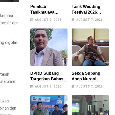
Pemkab
Tasik Wedding
Tasikmalaya
Festival 2026
korupsi
Percepat
Resmi Digelar, Wali
AUGUST 7, 2026
AUGUST 7, 2026
tensif dan
Penanganan
Kota Optimistis
Kekeringan,
Perputaran
Sumur Bor Tiap
Ekonomi Lampaui
Kecamatan Jadi
Rp15 Miliar
g digelar
Prioritas
DPRD Subang
Sekda Subang
 telah
Targetkan Bahas 9
Asep Nuroni
ai aliran
Raperda Tahun Ini,
Segera Purna
AUGUST 7, 2026
AUGUST 7, 2026
Naskah Akademik
Tugas, Berharap
Jadi Kendala
Tak Ada
kukan
Utama
Kekosongan
Jabatan
pinan dan