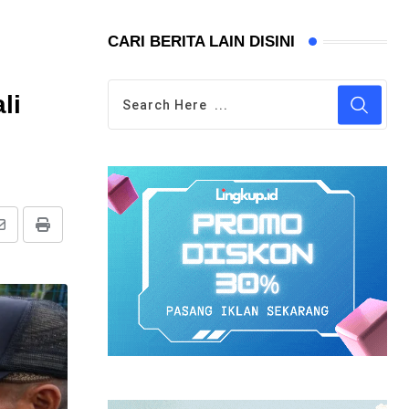
CARI BERITA LAIN DISINI
li
Share
Print
via
Email