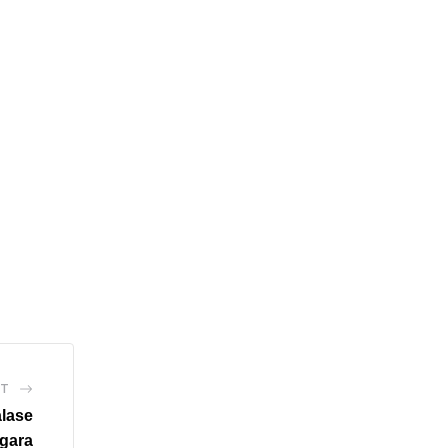
ST
lase
gara