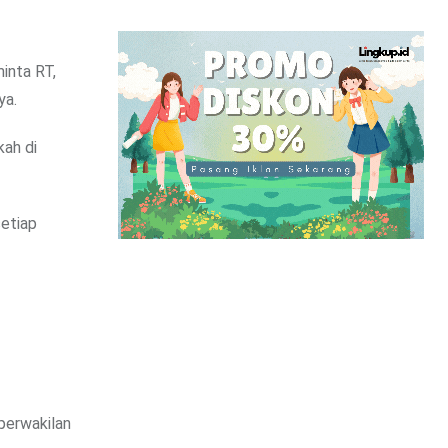
minta RT,
ya.
kah di
setiap
perwakilan