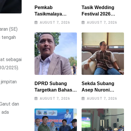
Pemkab
Tasik Wedding
Tasikmalaya
Festival 2026
Percepat
Resmi Digelar, Wali
AUGUST 7, 2026
AUGUST 7, 2026
Penanganan
Kota Optimistis
aran (SE)
Kekeringan,
Perputaran
i tengah
Sumur Bor Tiap
Ekonomi Lampaui
Kecamatan Jadi
Rp15 Miliar
Prioritas
uat sebagai
10/2025).
jimpitan
DPRD Subang
Sekda Subang
Targetkan Bahas 9
Asep Nuroni
Raperda Tahun Ini,
Segera Purna
AUGUST 7, 2026
AUGUST 7, 2026
Naskah Akademik
Tugas, Berharap
 Garut dan
Jadi Kendala
Tak Ada
, ada
Utama
Kekosongan
Jabatan