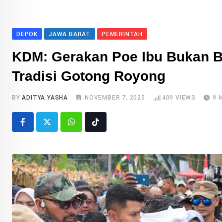
DEPOK
JAWA BARAT
PEMERINTAH
KDM: Gerakan Poe Ibu Bukan 
Tradisi Gotong Royong
BY
ADITYA YASHA
NOVEMBER 7, 2025
409
VIEWS
9 
Whatsapp
Tiktok