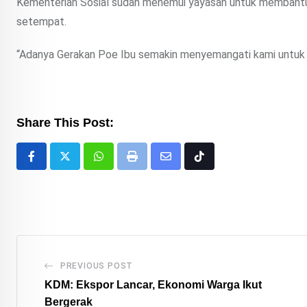
Kementerian Sosial sudah menemui yayasan untuk membantu k
setempat.
“Adanya Gerakan Poe Ibu semakin menyemangati kami untuk t
Share This Post:
Whatsapp
Print
Share
Tiktok
via
Email
PREVIOUS POST
KDM: Ekspor Lancar, Ekonomi Warga Ikut
Bergerak