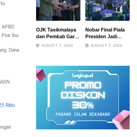
ntu
am APBD
OJK Tasikmalaya
Nobar Final Piala
l Poe Ibu.
dan Pemkab Garut
Presiden Jadi
Perkuat Akses
Momen
AUGUST 7, 2026
AUGUST 7, 2026
ung. Dana
Pembiayaan
Kebersamaan,
Petani Kentang
Polres
Lewat Ekosistem
Tasikmalaya
Terintegrasi
Rangkul Bobotoh
dan Berbagai
 ASN.
Elemen
Masyarakat
25 Ribu
dengan