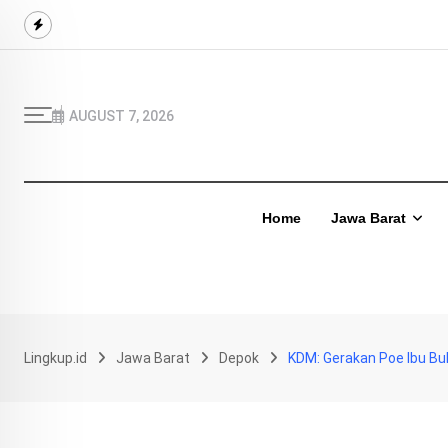
Skip
to
content
AUGUST 7, 2026
Home
Jawa Barat
Lingkup.id
Jawa Barat
Depok
KDM: Gerakan Poe Ibu Bu