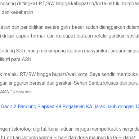
langsung di tingkat RT/RW hingga kabupaten/kota untuk memba
n dan kesehatan.
atan dan pendidikan secara garis besar sudah dianggarkan dal
i luar aspek formal, dan itu dapat diatasi melalui gerakan sosia
Gedung Sate yang menampung laporan masyarakat secara langs
ikuti para ASN.
melalui RT/RW hingga bupati/wali kota. Saya sendiri membuka
 anggaran berasal dari gerakan Sehari Seribu khusus dari para
ASN,” jelasnya.
, Daop 2 Bandung Siapkan 44 Perjalanan KA Jarak Jauh dengan 1
an teknologi digital, kanal aduan ini juga memperkuat sinergi 
u, setiap laporan warga — baik dari desa maupun kota — dapat