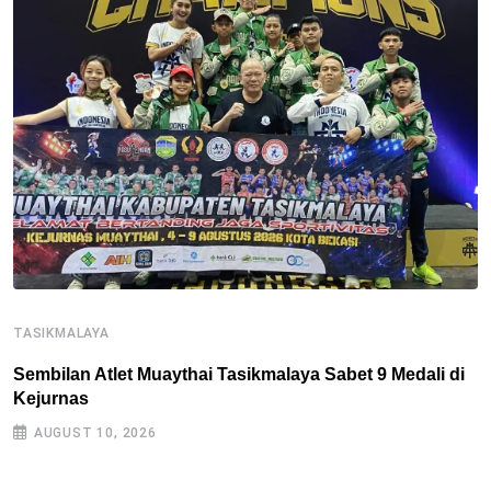
TASIKMALAYA
T
Sembilan Atlet Muaythai Tasikmalaya Sabet 9 Medali di
J
Kejurnas
G
AUGUST 10, 2026