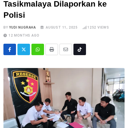
Tasikmalaya Dilaporkan ke
Polisi
BY
YUDI NUGRAHA
AUGUST 11, 2025
1252
VIEWS
12 MONTHS AGO
Whatsapp
Print
Share
Tiktok
via
Email