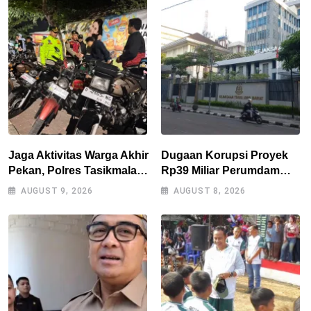
Jaga Aktivitas Warga Akhir
Dugaan Korupsi Proyek
Pekan, Polres Tasikmalaya
Rp39 Miliar Perumdam
Gencarkan Patroli Blue
Tirta Darma Ayu Disorot,
AUGUST 9, 2026
AUGUST 8, 2026
Light
AMPERA Minta Kejati
Jabar Supervisi