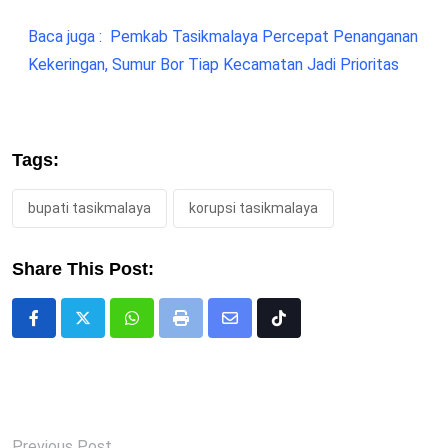
Baca juga :
Pemkab Tasikmalaya Percepat Penanganan
Kekeringan, Sumur Bor Tiap Kecamatan Jadi Prioritas
Tags:
bupati tasikmalaya
korupsi tasikmalaya
Share This Post:
Whatsapp
Print
Share
Tiktok
via
Email
Previous Post