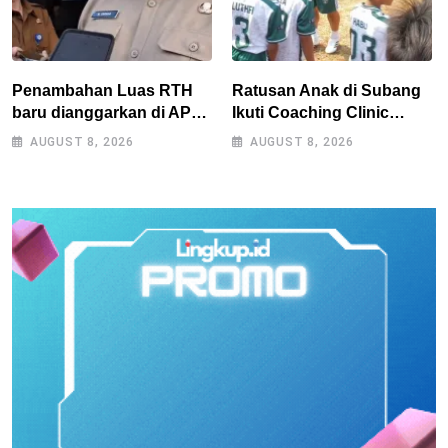
Penambahan Luas RTH
Ratusan Anak di Subang
baru dianggarkan di APBD
Ikuti Coaching Clinic
2027, Walikota tidak
Bersama Legenda Persib
AUGUST 8, 2026
AUGUST 8, 2026
melanggar RPJMD?
Tantan dan Atep