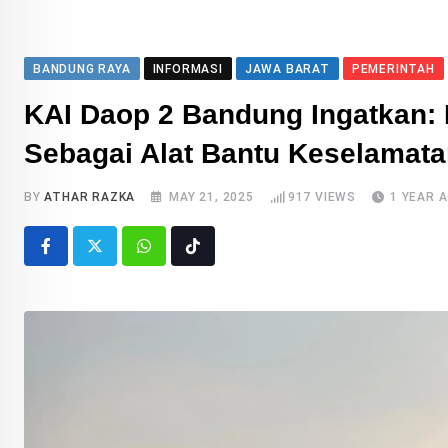
BANDUNG RAYA
INFORMASI
JAWA BARAT
PEMERINTAH
KAI Daop 2 Bandung Ingatkan: 
Sebagai Alat Bantu Keselamata
BY
ATHAR RAZKA
MAY 21, 2025
917
VIEWS
1 YEAR 
Whatsapp
Tiktok