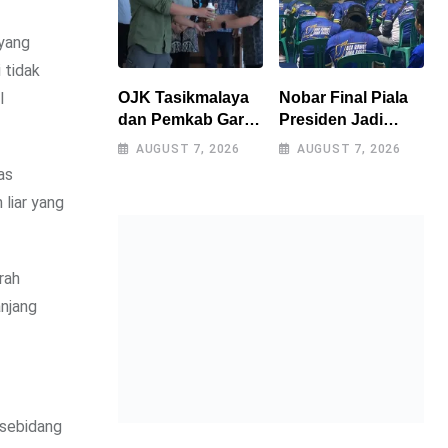
 yang
 tidak
l
OJK Tasikmalaya
Nobar Final Piala
dan Pemkab Garut
Presiden Jadi
Perkuat Akses
Momen
AUGUST 7, 2026
AUGUST 7, 2026
Pembiayaan
Kebersamaan,
as
Petani Kentang
Polres
liar yang
Lewat Ekosistem
Tasikmalaya
Terintegrasi
Rangkul Bobotoh
dan Berbagai
Elemen
rah
Masyarakat
anjang
 sebidang