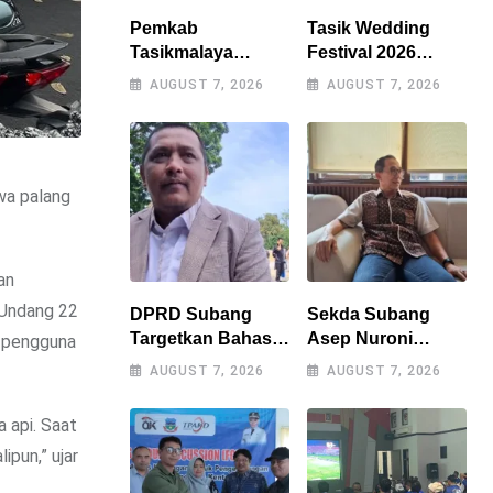
Pemkab
Tasik Wedding
Tasikmalaya
Festival 2026
Percepat
Resmi Digelar, Wali
AUGUST 7, 2026
AUGUST 7, 2026
Penanganan
Kota Optimistis
Kekeringan,
Perputaran
Sumur Bor Tiap
Ekonomi Lampaui
Kecamatan Jadi
Rp15 Miliar
wa palang
Prioritas
an
 Undang 22
DPRD Subang
Sekda Subang
Targetkan Bahas 9
Asep Nuroni
n pengguna
Raperda Tahun Ini,
Segera Purna
AUGUST 7, 2026
AUGUST 7, 2026
Naskah Akademik
Tugas, Berharap
Jadi Kendala
Tak Ada
 api. Saat
Utama
Kekosongan
ipun,” ujar
Jabatan