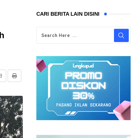
CARI BERITA LAIN DISINI
h
Share
Print
via
Email