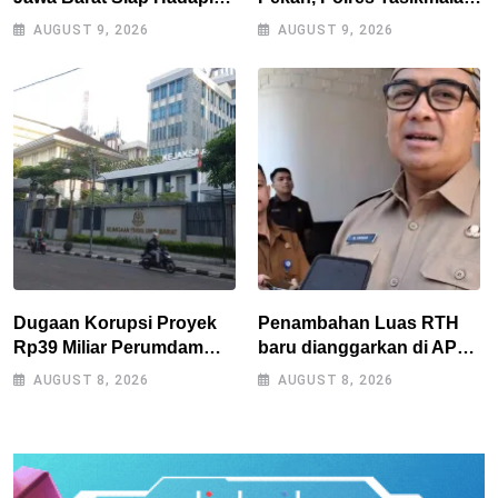
Pemilu 2029
Gencarkan Patroli Blue
AUGUST 9, 2026
AUGUST 9, 2026
Light
Dugaan Korupsi Proyek
Penambahan Luas RTH
Rp39 Miliar Perumdam
baru dianggarkan di APBD
Tirta Darma Ayu Disorot,
2027, Walikota tidak
AUGUST 8, 2026
AUGUST 8, 2026
AMPERA Minta Kejati
melanggar RPJMD?
Jabar Supervisi