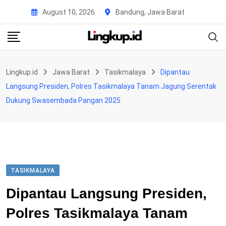
Skip
August 10, 2026
Bandung, Jawa Barat
to
content
Lingkup.id
Jawa Barat
Tasikmalaya
Dipantau
Langsung Presiden, Polres Tasikmalaya Tanam Jagung Serentak
Dukung Swasembada Pangan 2025
TASIKMALAYA
Dipantau Langsung Presiden,
Polres Tasikmalaya Tanam