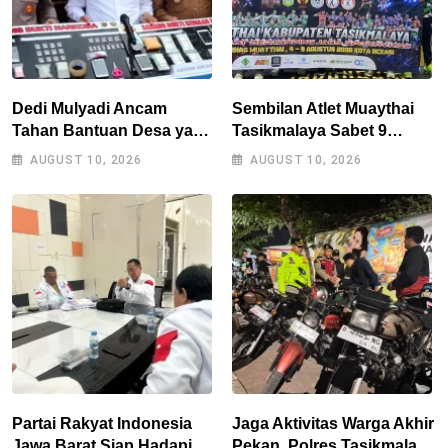
Dedi Mulyadi Ancam
Sembilan Atlet Muaythai
Tahan Bantuan Desa yang
Tasikmalaya Sabet 9
Masih Ditemukan
Medali di Kejurnas Bekasi,
AUGUST 10, 2026
AUGUST 10, 2026
Peredaran Obat Keras
Jadi Modal Hadapi
Porprov Jabar 2026
Partai Rakyat Indonesia
Jaga Aktivitas Warga Akhir
Jawa Barat Siap Hadapi
Pekan, Polres Tasikmalaya