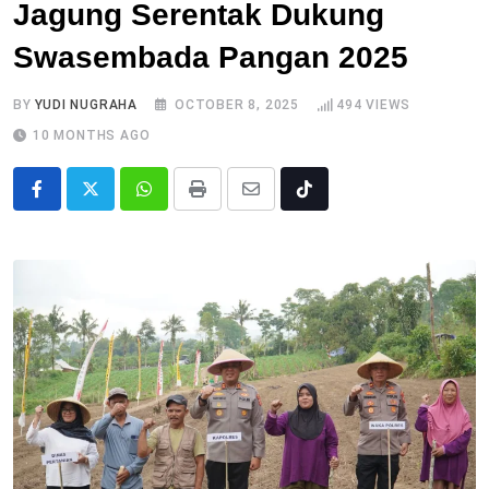
Jagung Serentak Dukung
Swasembada Pangan 2025
BY
YUDI NUGRAHA
OCTOBER 8, 2025
494
VIEWS
10 MONTHS AGO
Whatsapp
Print
Share
Tiktok
via
Email