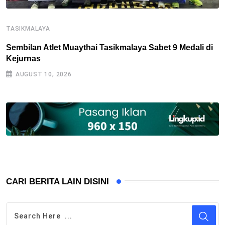
TASIKMALAYA
T
Sembilan Atlet Muaythai Tasikmalaya Sabet 9 Medali di
J
Kejurnas
G
AUGUST 10, 2026
CARI BERITA LAIN DISINI