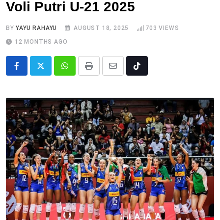
Voli Putri U-21 2025
BY
YAYU RAHAYU
AUGUST 18, 2025
703
VIEWS
12 MONTHS AGO
Whatsapp
Print
Share
Tiktok
via
Email