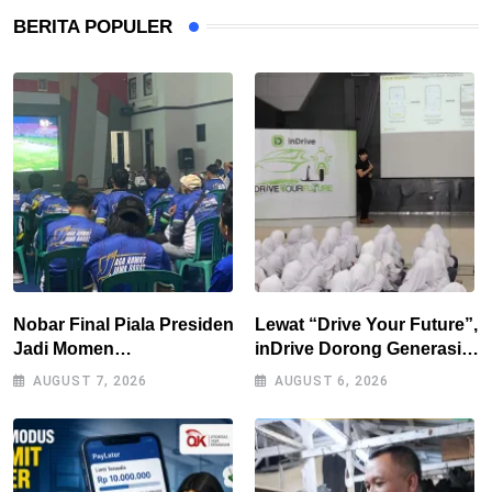
BERITA POPULER
Nobar Final Piala Presiden
Lewat “Drive Your Future”,
Jadi Momen
inDrive Dorong Generasi
Kebersamaan, Polres
Muda Bandung Jadi
AUGUST 7, 2026
AUGUST 6, 2026
Tasikmalaya Rangkul
Pengguna Jalan yang
Bobotoh dan Berbagai
Lebih Bertanggung Jawab
Elemen Masyarakat