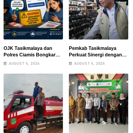
OJK Tasikmalaya dan
Pemkab Tasikmalaya
Polres Ciamis Bongkar
Perkuat Sinergi dengan
Modus Penipuan Titip
Industri Lokal, Wabup
AUGUST 6, 2026
AUGUST 6, 2026
Limit Paylater, Kerugian
Tinjau Pabrik Sepatu
Korban Tembus Rp500
Zeintin
Juta