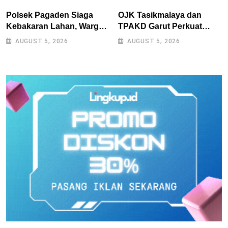
Polsek Pagaden Siaga
OJK Tasikmalaya dan
Kebakaran Lahan, Warga
TPAKD Garut Perkuat
Diimbau Tak Bakar
UMKM melalui Program
AUGUST 5, 2026
AUGUST 5, 2026
Sampah Sembarangan
Desa EKI di Tepas
Papandayan