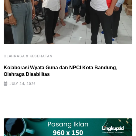
OLAHRAGA & KESEHATAN
B
P
Kolaborasi Wyata Guna dan NPCI Kota Bandung,
Olahraga Disabilitas
P
P
JULY 24, 2026