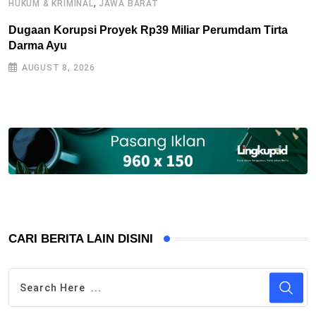
,
HUKUM & KRIMINAL
JAWA BARAT
B
Dugaan Korupsi Proyek Rp39 Miliar Perumdam Tirta
P
Darma Ayu
2
AUGUST 8, 2026
CARI BERITA LAIN DISINI