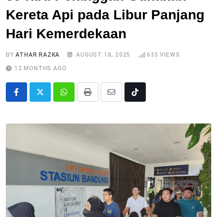
Kereta Api pada Libur Panjang
Hari Kemerdekaan
BY
ATHAR RAZKA
AUGUST 18, 2025
635
VIEWS
12 MONTHS AGO
Whatsapp
Print
Share
Tiktok
via
Email