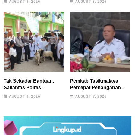
AUGUST 8, 2026
AUGUST 8, 2026
melanggar RPJMD?
Tantan dan Atep
Tak Sekadar Bantuan,
Pemkab Tasikmalaya
Satlantas Polres
Percepat Penanganan
Tasikmalaya Dorong
Kekeringan, Sumur Bor
AUGUST 8, 2026
AUGUST 7, 2026
Kemandirian Pangan di
Tiap Kecamatan Jadi
Puspahiang
Prioritas