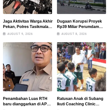
Jaga Aktivitas Warga Akhir
Dugaan Korupsi Proyek
Pekan, Polres Tasikmalaya
Rp39 Miliar Perumdam
Gencarkan Patroli Blue
Tirta Darma Ayu Disorot,
AUGUST 9, 2026
AUGUST 8, 2026
Light
AMPERA Minta Kejati
Jabar Supervisi
Penambahan Luas RTH
Ratusan Anak di Subang
baru dianggarkan di APBD
Ikuti Coaching Clinic
2027, Walikota tidak
Bersama Legenda Persib