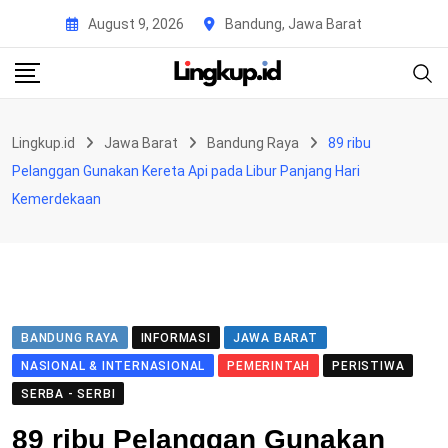
Skip
August 9, 2026
Bandung, Jawa Barat
to
content
Lingkup.id
Jawa Barat
Bandung Raya
89 ribu
Pelanggan Gunakan Kereta Api pada Libur Panjang Hari
Kemerdekaan
BANDUNG RAYA
INFORMASI
JAWA BARAT
NASIONAL & INTERNASIONAL
PEMERINTAH
PERISTIWA
SERBA - SERBI
89 ribu Pelanggan Gunakan