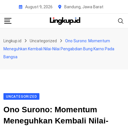
Skip
August 9, 2026
Bandung, Jawa Barat
to
content
Lingkup.id
Uncategorized
Ono Surono: Momentum
Meneguhkan Kembali Nilai-Nilai Pengabdian Bung Karno Pada
Bangsa
UNCATEGORIZED
Ono Surono: Momentum
Meneguhkan Kembali Nilai-