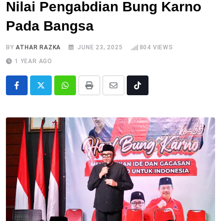
Nilai Pengabdian Bung Karno
Pada Bangsa
BY
ATHAR RAZKA
JUNE 23, 2025
804
VIEWS
1 YEAR AGO
Whatsapp
Print
Share
Tiktok
via
Email