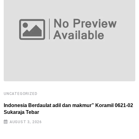
UNCATEGORIZED
U
Indonesia Berdaulat adil dan makmur” Koramil 0621-02
R
Sukaraja Tebar
B
AUGUST 3, 2026