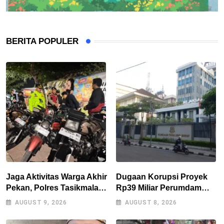
BERITA POPULER
Jaga Aktivitas Warga Akhir
Dugaan Korupsi Proyek
Pekan, Polres Tasikmalaya
Rp39 Miliar Perumdam
Gencarkan Patroli Blue
Tirta Darma Ayu Disorot,
AUGUST 9, 2026
AUGUST 8, 2026
Light
AMPERA Minta Kejati
Jabar Supervisi