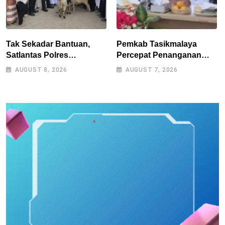
Tak Sekadar Bantuan,
Pemkab Tasikmalaya
Satlantas Polres
Percepat Penanganan
Tasikmalaya Dorong
Kekeringan, Sumur Bor
AUGUST 8, 2026
AUGUST 7, 2026
Kemandirian Pangan di
Tiap Kecamatan Jadi
Puspahiang
Prioritas