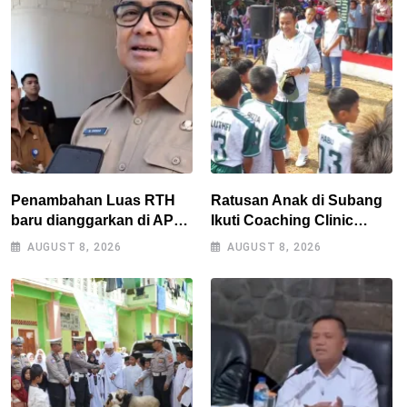
Penambahan Luas RTH
Ratusan Anak di Subang
baru dianggarkan di APBD
Ikuti Coaching Clinic
2027, Walikota tidak
Bersama Legenda Persib
AUGUST 8, 2026
AUGUST 8, 2026
melanggar RPJMD?
Tantan dan Atep