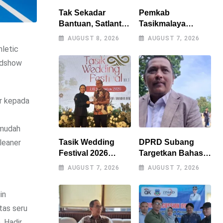
Tak Sekadar
Pemkab
Bantuan, Satlantas
Tasikmalaya
Polres
Percepat
AUGUST 8, 2026
AUGUST 7, 2026
Tasikmalaya
Penanganan
letic
Dorong
Kekeringan,
oadshow
Kemandirian
Sumur Bor Tiap
Pangan di
Kecamatan Jadi
Puspahiang
Prioritas
r kepada
rmudah
Tasik Wedding
DPRD Subang
leaner
Festival 2026
Targetkan Bahas 9
Resmi Digelar, Wali
Raperda Tahun Ini,
AUGUST 7, 2026
AUGUST 7, 2026
Kota Optimistis
Naskah Akademik
Perputaran
Jadi Kendala
in
Ekonomi Lampaui
Utama
Rp15 Miliar
tas seru
. Hadir