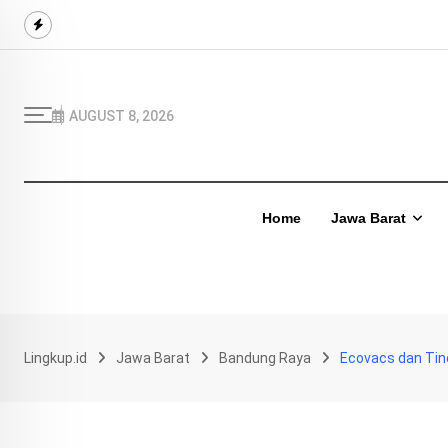
Skip
to
content
AUGUST 8, 2026
Home
Jawa Barat
Lingkup.id
Jawa Barat
Bandung Raya
Ecovacs dan Tin