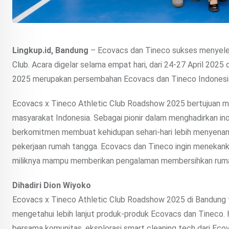
Lingkup.id, Bandung
– Ecovacs dan Tineco sukses menyele
Club. Acara digelar selama empat hari, dari 24-27 April 202
2025 merupakan persembahan Ecovacs dan Tineco Indonesi
Ecovacs x Tineco Athletic Club Roadshow 2025 bertujuan me
masyarakat Indonesia. Sebagai pionir dalam menghadirkan i
berkomitmen membuat kehidupan sehari-hari lebih menyena
pekerjaan rumah tangga. Ecovacs dan Tineco ingin menekan
miliknya mampu memberikan pengalaman membersihkan ruma
Dihadiri Dion Wiyoko
Ecovacs x Tineco Athletic Club Roadshow 2025 di Bandung 
mengetahui lebih lanjut produk-produk Ecovacs dan Tineco. H
bersama komunitas, eksplorasi smart cleaning tech dari Ecov