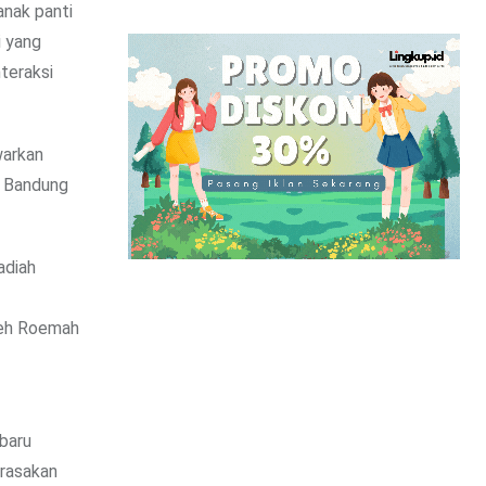
anak panti
i yang
nteraksi
warkan
di Bandung
adiah
leh Roemah
rbaru
rasakan