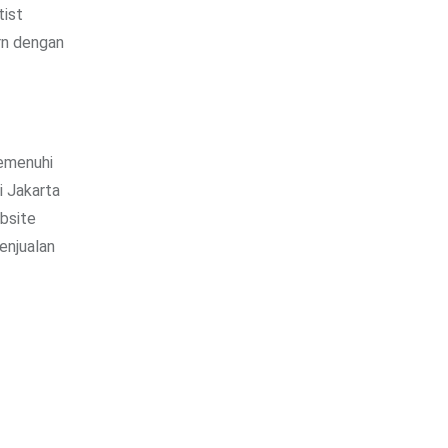
tist
rn dengan
memenuhi
i Jakarta
bsite
enjualan