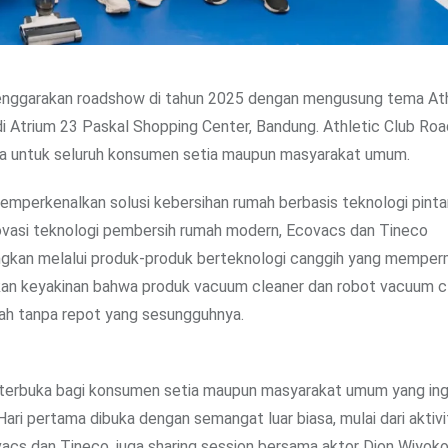
nggarakan roadshow di tahun 2025 dengan mengusung tema Ath
5 di Atrium 23 Paskal Shopping Center, Bandung. Athletic Club R
a untuk seluruh konsumen setia maupun masyarakat umum.
mperkenalkan solusi kebersihan rumah berbasis teknologi pinta
novasi teknologi pembersih rumah modern, Ecovacs dan Tineco
ngkan melalui produk-produk berteknologi canggih yang mempe
kan keyakinan bahwa produk vacuum cleaner dan robot vacuum c
h tanpa repot yang sesungguhnya.
terbuka bagi konsumen setia maupun masyarakat umum yang ing
ari pertama dibuka dengan semangat luar biasa, mulai dari aktivi
acs dan Tineco, juga sharing session bersama aktor Dion Wiyoko