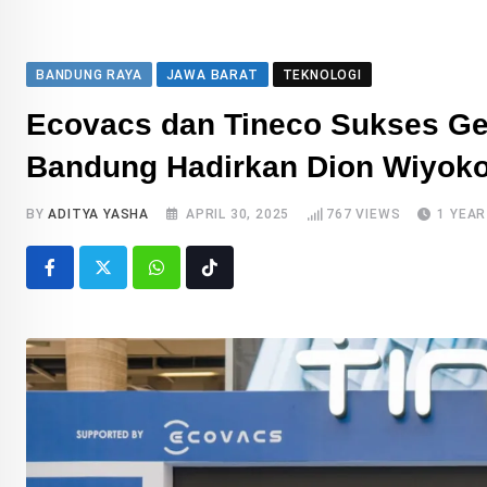
BANDUNG RAYA
JAWA BARAT
TEKNOLOGI
Ecovacs dan Tineco Sukses Gel
Bandung Hadirkan Dion Wiyok
BY
ADITYA YASHA
APRIL 30, 2025
767
VIEWS
1 YEA
Whatsapp
Tiktok