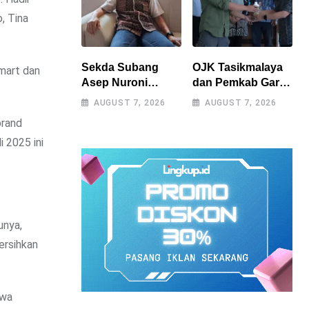
, Tina
Sekda Subang
OJK Tasikmalaya
mart dan
Asep Nuroni
dan Pemkab Garut
Segera Purna
Perkuat Akses
AUGUST 7, 2026
AUGUST 7, 2026
Tugas, Berharap
Pembiayaan
brand
Tak Ada
Petani Kentang
 2025 ini
Kekosongan
Lewat Ekosistem
Jabatan
Terintegrasi
unya,
ersihkan
iwa