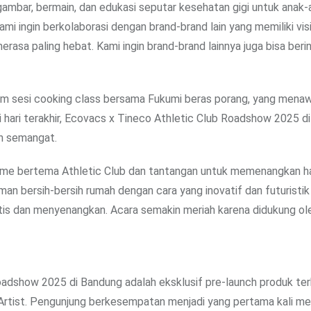
ambar, bermain, dan edukasi seputar kesehatan gigi untuk anak-
kami ingin berkolaborasi dengan brand-brand lain yang memiliki vis
rasa paling hebat. Kami ingin brand-brand lainnya juga bisa beri
lam sesi cooking class bersama Fukumi beras porang, yang mena
 di hari terakhir, Ecovacs x Tineco Athletic Club Roadshow 2025 
uh semangat.
ame bertema Athletic Club dan tantangan untuk memenangkan h
an bersih-bersih rumah dengan cara yang inovatif dan futuristik
tis dan menyenangkan. Acara semakin meriah karena didukung o
Roadshow 2025 di Bandung adalah eksklusif pre-launch produk te
ist. Pengunjung berkesempatan menjadi yang pertama kali me